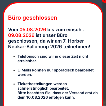
Büro geschlossen
Impressum
Datenschutz
AGBs
Vom
05.08.2026
bis zum einschl.
09.08.2026
ist unser Büro
geschlossen, da wir am 7. Horber
Lizenziertes Luftfahrtunternehmen
Neckar-Balloncup 2026 teilnehmen!
Lizenznummer: DE.BW.BOP.001
Telefonisch sind wir in dieser Zeit nicht
erreichbar.
E-Mails können nur sporadisch bearbeitet
werden.
Ticketbestellungen werden
schnellstmöglich bearbeitet.
Bitte beachten Sie, dass der Versand erst ab
dem 10.08.2026 erfolgen kann.