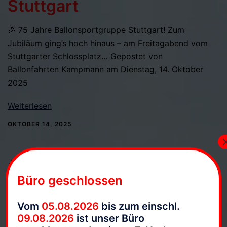
Stuttgart
🎉 75 Jahre Ballonsportgruppe Stuttgart! Zum
Jubiläum ging’s hoch hinaus – am Freitagabend vom
Stuttgarter Schlossplatz… Gepostet von
Ballonfahrten Kampmann am Dienstag, 14. Oktober
2025
Weiterlesen
OKTOBER 14, 2025
Überfahrt Glücksgefühle
Büro geschlossen
Festival Hockenheimring
2025
Vom
05.08.2026
bis zum einschl.
09.08.2026
ist unser Büro