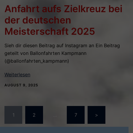
Anfahrt aufs Zielkreuz bei
der deutschen
Meisterschaft 2025
Sieh dir diesen Beitrag auf Instagram an Ein Beitrag
geteilt von Ballonfahrten Kampmann
(@ballonfahrten_kampmann)
Weiterlesen
AUGUST 9, 2025
Seitennummerierung
1
2
…
7
>
der
Beiträge