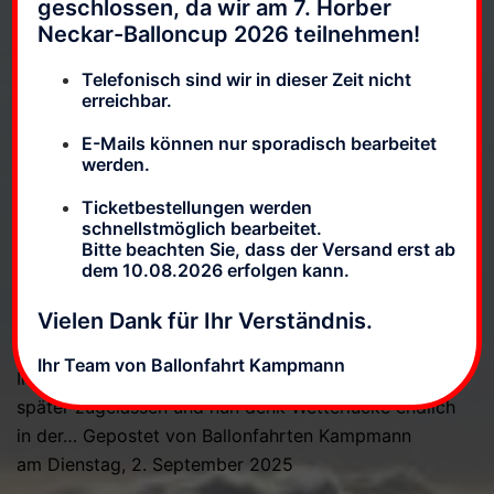
geschlossen, da wir am 7. Horber
Wir waren beim Glücksgefühle Festival. Nicht normal
Neckar-Balloncup 2026 teilnehmen!
zu Fuß, nein in der Luft ☀️ Dort wo wir zu Hause
sind. Nach zwei… Gepostet von Ballonfahrten
Telefonisch sind wir in dieser Zeit nicht
Kampmann am Sonntag, 14. September 2025
erreichbar.
E-Mails können nur sporadisch bearbeitet
Weiterlesen
werden.
SEPTEMBER 14, 2025
Ticketbestellungen werden
schnellstmöglich bearbeitet.
Bitte beachten Sie, dass der Versand erst ab
dem 10.08.2026 erfolgen kann.
Jungfernfahrt Stadtwerke
D-OBKA
Vielen Dank für Ihr Verständnis.
Ihr Team von Ballonfahrt Kampmann
Im Februar bestellt, im Juli geliefert, zwei Wochen
später zugelassen und nun denk Wetterlücke endlich
in der… Gepostet von Ballonfahrten Kampmann
am Dienstag, 2. September 2025