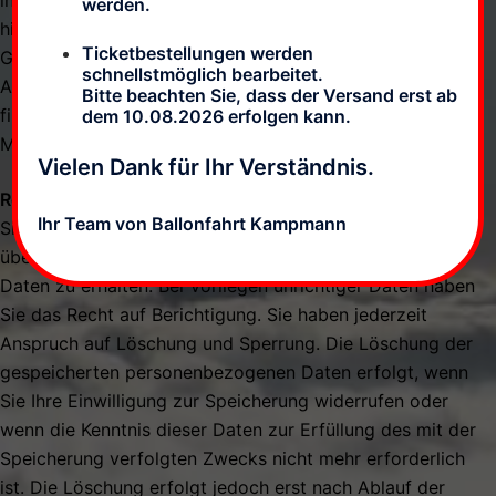
in den USA befinden kann, aufnehmen. Google erhält
werden.
hierdurch die Information, dass von der IP-Adresse Ihres
Ticketbestellungen werden
Gerätes die Kontaktseite eines unserer Online-
schnellstmöglich bearbeitet.
Angeboteaufgerufen wurde. Weitere Informationen
Bitte beachten Sie, dass der Versand erst ab
finden Sie in den Nutzungsbedingungen von Google
dem 10.08.2026 erfolgen kann.
Maps.
Vielen Dank für Ihr Verständnis.
Recht auf Auskunft, Löschung, Sperrung
Ihr Team von Ballonfahrt Kampmann
Sie haben das Recht auf Anfrage unentgeltlich Auskunft
über Ihre bei uns gespeicherten personenbezogenen
Daten zu erhalten. Bei Vorliegen unrichtiger Daten haben
Sie das Recht auf Berichtigung. Sie haben jederzeit
Anspruch auf Löschung und Sperrung. Die Löschung der
gespeicherten personenbezogenen Daten erfolgt, wenn
Sie Ihre Einwilligung zur Speicherung widerrufen oder
wenn die Kenntnis dieser Daten zur Erfüllung des mit der
Speicherung verfolgten Zwecks nicht mehr erforderlich
ist. Die Löschung erfolgt jedoch erst nach Ablauf der