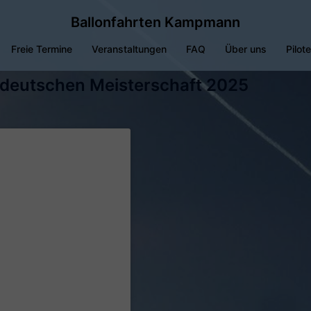
Ballonfahrten Kampmann
Freie Termine
Veranstaltungen
FAQ
Über uns
Pilot
r deutschen Meisterschaft 2025