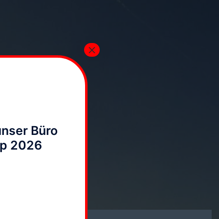
×
unser Büro
up 2026