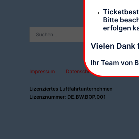
Ticketbest
Bitte beac
erfolgen k
Suchen
nach:
Vielen Dank f
Ihr Team von 
Impressum
Datenschutz
AGBs
Lizenziertes Luftfahrtunternehmen
Lizenznummer: DE.BW.BOP.001