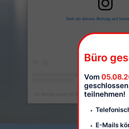
Sieh dir diesen Beitrag auf Inst
Büro ges
Vom
05.08.
geschlossen,
teilnehmen!
Ein Beitrag geteilt von Ballonfahrten Kampmann (
Telefonisch
E-Mails kö