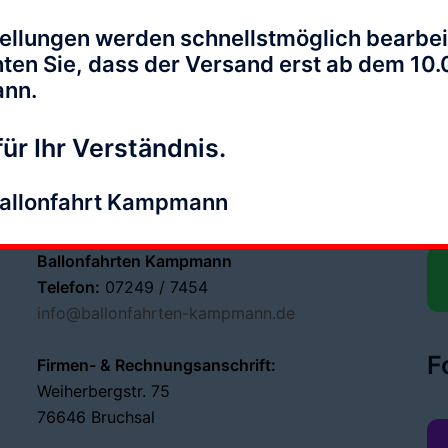
ellungen werden schnellstmöglich bearbei
hten Sie, dass der Versand erst ab dem 10
ann.
K
ür Ihr Verständnis.
Te
Mo
Ballonfahrt Kampmann
Ballonfahrten Kampmann
Telefon:
07249 / 7454
info@ballonfahrten-kampmann.de
F
Firmen- & Rechnungsanschrift:
Weiherbergstr. 75
76646 Bruchsal