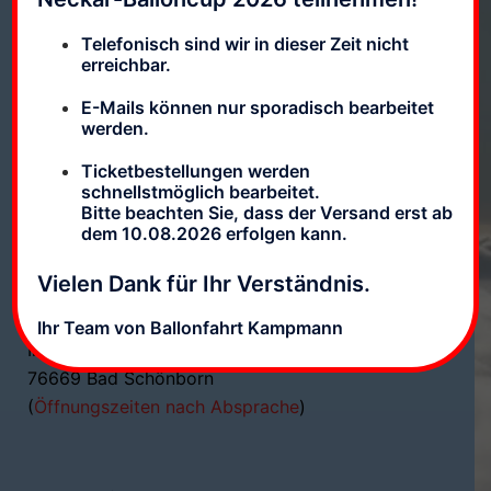
Telefonisch sind wir in dieser Zeit nicht
erreichbar.
Ballonfahrten Kampmann
Telefon:
07249 / 7454
E-Mails können nur sporadisch bearbeitet
info@ballonfahrten-kampmann.de
werden.
Ticketbestellungen werden
Firmen- & Rechnungsanschrift:
schnellstmöglich bearbeitet.
Weiherbergstr. 75
Bitte beachten Sie, dass der Versand erst ab
dem 10.08.2026 erfolgen kann.
76646 Bruchsal
Vielen Dank für Ihr Verständnis.
Büro, Beratung, Ticketabholung und Ballonhalle:
Ihr Team von Ballonfahrt Kampmann
In den Erlen 1 – Halle 3
76669 Bad Schönborn
(
Öffnungszeiten nach Absprache
)