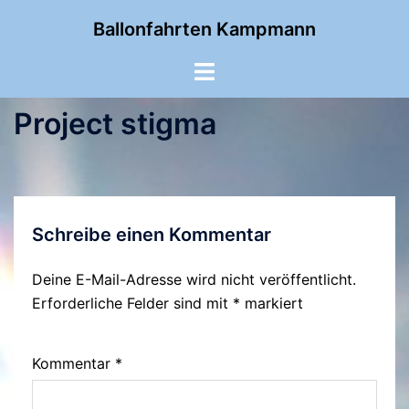
Zum
Ballonfahrten Kampmann
Inhalt
springen
Menü
umschalten
Project stigma
Schreibe einen Kommentar
Deine E-Mail-Adresse wird nicht veröffentlicht.
Erforderliche Felder sind mit
*
markiert
Kommentar
*