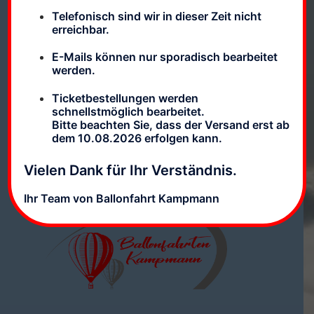
Telefonisch sind wir in dieser Zeit nicht
erreichbar.
E-Mails können nur sporadisch bearbeitet
werden.
Impressum
Datenschutz
AGBs
Ticketbestellungen werden
schnellstmöglich bearbeitet.
Bitte beachten Sie, dass der Versand erst ab
Lizenziertes Luftfahrtunternehmen
dem 10.08.2026 erfolgen kann.
Lizenznummer: DE.BW.BOP.001
Vielen Dank für Ihr Verständnis.
Ihr Team von Ballonfahrt Kampmann