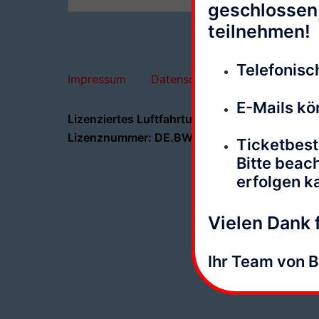
nach:
geschlossen,
teilnehmen!
Telefonisch
Impressum
Datenschutz
AGBs
E-Mails kö
Lizenziertes Luftfahrtunternehmen
Lizenznummer: DE.BW.BOP.001
Ticketbest
Bitte beac
erfolgen k
Vielen Dank f
Ihr Team von 