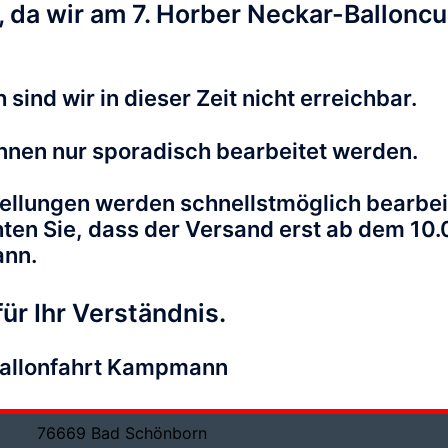
 da wir am 7. Horber Neckar-Ballonc
Te
Mo
 sind wir in dieser Zeit nicht erreichbar.
Ballonfahrten Kampmann
nnen nur sporadisch bearbeitet werden.
Telefon:
07249 / 7454
info@ballonfahrten-kampmann.de
ellungen werden schnellstmöglich bearbei
hten Sie, dass der Versand erst ab dem 10
F
Firmen- & Rechnungsanschrift:
ann.
Weiherbergstr. 75
76646 Bruchsal
ür Ihr Verständnis.
Büro, Beratung, Ticketabholung und
Ballonfahrt Kampmann
Ballonhalle:
In den Erlen 1 – Halle 3
76669 Bad Schönborn