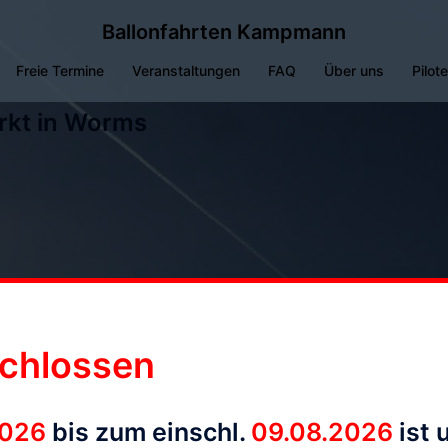
Ballonfahrten Kampmann
Freie Termine
Veranstaltungen
FAQ
Über uns
Pilot
arkt in Worms
chlossen
2026
bis zum einschl.
09.08.2026
ist 
K