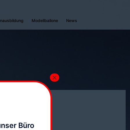
enausbildung
Modellballone
News
×
unser Büro
ontaktiert uns: