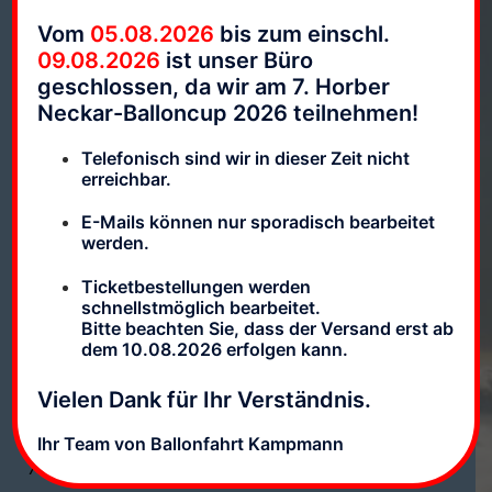
Lizenznummer: DE.BW.BOP.001
Vom
05.08.2026
bis zum einschl.
09.08.2026
ist unser Büro
geschlossen, da wir am 7. Horber
Neckar-Balloncup 2026 teilnehmen!
Telefonisch sind wir in dieser Zeit nicht
erreichbar.
E-Mails können nur sporadisch bearbeitet
werden.
Ticketbestellungen werden
Ballonfahrten Kampmann
schnellstmöglich bearbeitet.
Telefon:
07249 / 7454
Bitte beachten Sie, dass der Versand erst ab
dem 10.08.2026 erfolgen kann.
info@ballonfahrten-kampmann.de
Vielen Dank für Ihr Verständnis.
Firmen- & Rechnungsanschrift:
Weiherbergstr. 75
Ihr Team von Ballonfahrt Kampmann
76646 Bruchsal