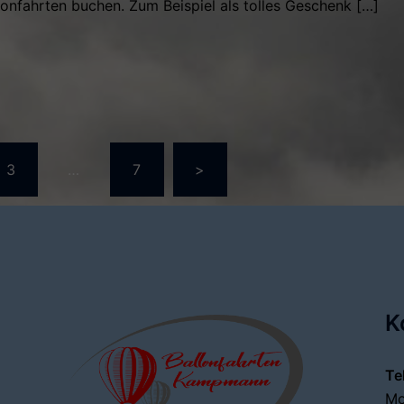
lonfahrten buchen. Zum Beispiel als tolles Geschenk […]
rierung
3
…
7
>
K
Te
Mo