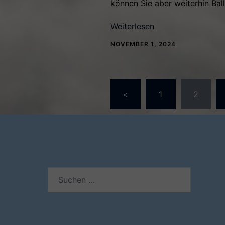
können Sie aber weiterhin Bal
Weiterlesen
NOVEMBER 1, 2024
Seitennumme
<
1
2
der
Beiträge
Suchen
nach: