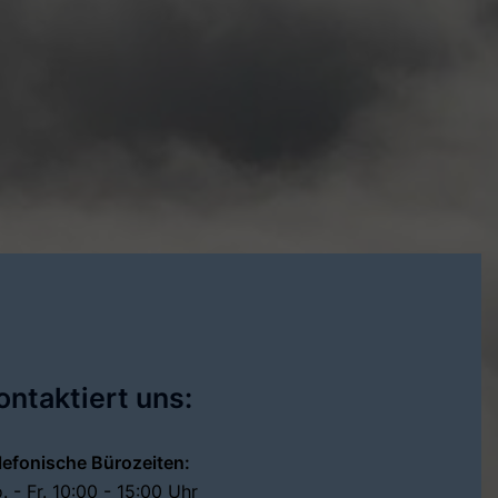
ontaktiert uns:
lefonische Bürozeiten:
. - Fr. 10:00 - 15:00 Uhr