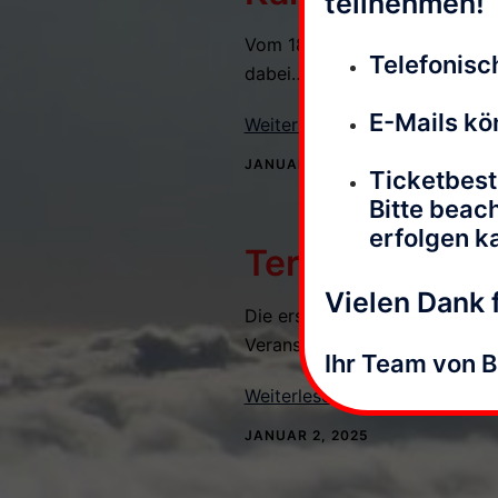
teilnehmen!
Vom 18.01. bis 25.01. waren wi
Telefonisch
dabei… Gepostet von Ballonf
E-Mails kö
Weiterlesen
JANUAR 29, 2025
Ticketbest
Bitte beac
erfolgen k
Termine für Ba
Vielen Dank f
Die ersten Termine für Veranst
Veranstaltungstermine
Ihr Team von 
Weiterlesen
JANUAR 2, 2025