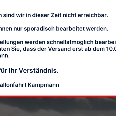
r beim "Kaiserwinkl Alpin Ballooning" in @kaiserwinkl_tirol 
 sind wir in dieser Zeit nicht erreichbar.
ahrten Kampmann am Mittwoch, 29. Januar 2025
nnen nur sporadisch bearbeitet werden.
ellungen werden schnellstmöglich bearbei
hten Sie, dass der Versand erst ab dem 10
ann.
llonveranstaltungen 2025 sin
ür Ihr Verständnis.
altung im Jahr 2025 sind nun online. Alle Termine finden Sie
Ballonfahrt Kampmann