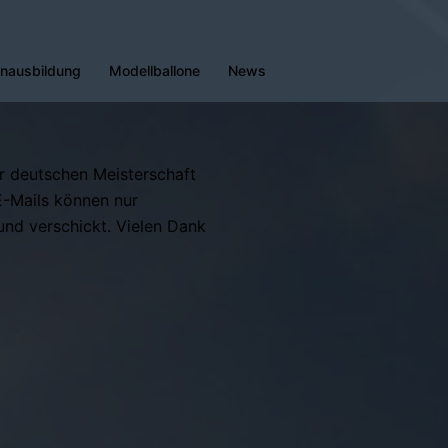
enausbildung
Modellballone
News
er deutschen Meisterschaft
 E-Mails können nur
und verschickt. Vielen Dank