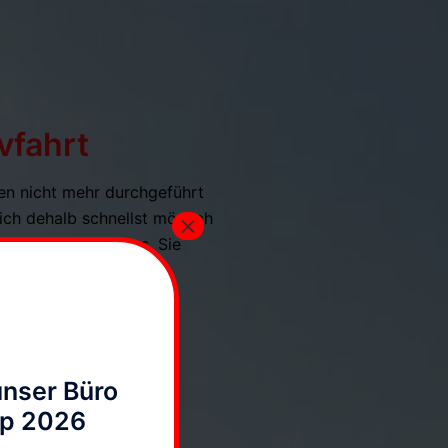
vfahrt
ten nicht mehr durchgeführt
ich dehalb schnellst möglich
×
dung. Wir freuen uns, Sie
unser Büro
up 2026