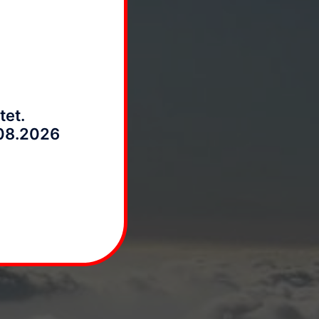
(Österreich) dabei. Mit
tet.
.08.2026
d online
 hier: