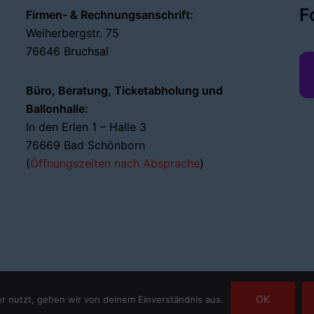
F
Firmen- & Rechnungsanschrift:
Weiherbergstr. 75
76646 Bruchsal
Büro, Beratung, Ticketabholung und
Ballonhalle:
In den Erlen 1 – Halle 3
76669 Bad Schönborn
(
Öffnungszeiten nach Absprache
)
OK
r nutzt, gehen wir von deinem Einverständnis aus.