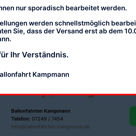
nnen nur sporadisch bearbeitet werden.
ellungen werden schnellstmöglich bearbei
hten Sie, dass der Versand erst ab dem 10
ann.
ür Ihr Verständnis.
K
Ballonfahrt Kampmann
Te
Mo
Ballonfahrten Kampmann
Telefon:
07249 / 7454
info@ballonfahrten-kampmann.de