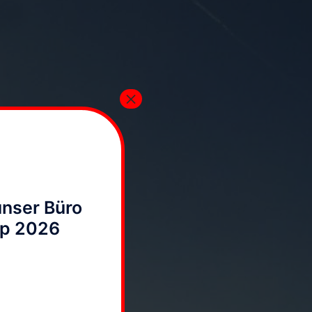
×
unser Büro
up 2026