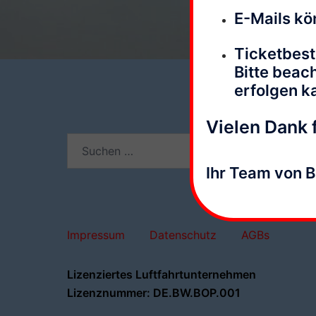
E-Mails kö
Ticketbest
Bitte beac
erfolgen k
Vielen Dank f
Suchen
nach:
Ihr Team von 
Impressum
Datenschutz
AGBs
Lizenziertes Luftfahrtunternehmen
Lizenznummer: DE.BW.BOP.001