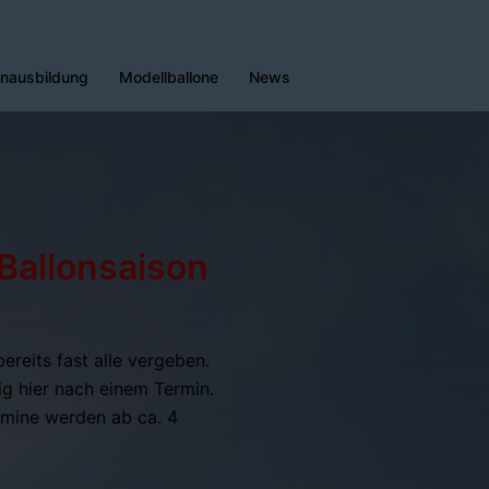
enausbildung
Modellballone
News
 Ballonsaison
reits fast alle vergeben.
ig hier nach einem Termin.
ermine werden ab ca. 4