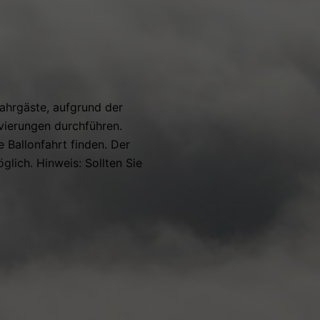
ahrgäste, aufgrund der
vierungen durchführen.
 Ballonfahrt finden. Der
glich. Hinweis: Sollten Sie