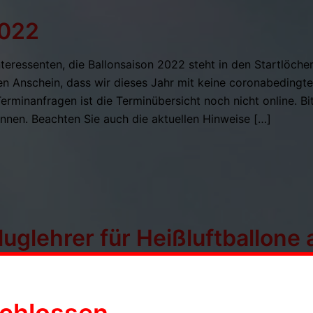
2022
teressenten, die Ballonsaison 2022 steht in den Startlöcher
en Anschein, dass wir dieses Jahr mit keine coronabedingt
rminanfragen ist die Terminübersicht noch nicht online. Bit
önnen. Beachten Sie auch die aktuellen Hinweise […]
uglehrer für Heißluftballone 
 aufgrund von Corona, konnte unser Pilot Michael am Mitt
hrer für Heißluftballone absolvieren. Wir sind sehr stolz un
hen möchten Ihr Team von Ballonfahrten Kampmann