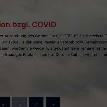
tion bzgl. COVID
r Ausbreitung des Coronavirus (COVID-19) Sehr geehrte F
ir aktuell leider keine Passagierfahrten bzw. Terminreser
pannt, werden Sie wieder wie gewohnt freie Termine für Ihre
ine freudiges Erlebnis nach der Corona-Zeit, ist weiterhin mö
rierung
5
6
7
>