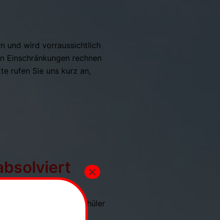
n und wird vorraussichtlich
en Einschränkungen rechnen
te rufen Sie uns kurz an,
absolviert
×
woch den 22.09.2021
d freuen uns auf alle Schüler