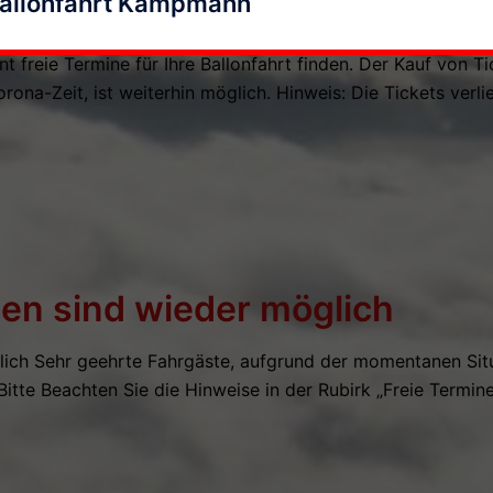
Ballonfahrt Kampmann
und der momentanen Situation können wir aktuell leider no
chführen. Sobald sich die Situation entspannt (wir hoffen 
freie Termine für Ihre Ballonfahrt finden. Der Kauf von Tic
rona-Zeit, ist weiterhin möglich. Hinweis: Die Tickets verl
en sind wieder möglich
lich Sehr geehrte Fahrgäste, aufgrund der momentanen Sit
Bitte Beachten Sie die Hinweise in der Rubirk „Freie Termin