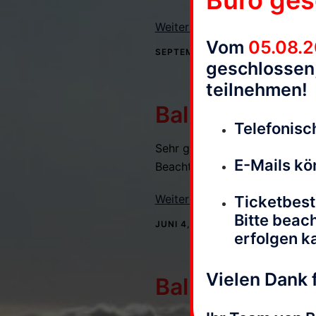
Büro ges
Weiterlesen
Vom
05.08.
SEPTEMBER 22, 2021
geschlossen,
teilnehmen!
Ballonfahrten 
Telefonisch
Sehr geehrte Fahrgäste, aufgr
E-Mails kö
Beachten Sie die Hinweise in 
Weiterlesen
Ticketbest
Bitte beac
JUNI 4, 2021
erfolgen k
Vielen Dank f
Ballonfahrten 