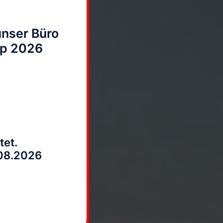
unser Büro
up 2026
en stattfinden. Bitte
mpmann
tet.
.08.2026