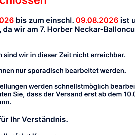
chlossen
2026
bis zum einschl.
09.08.2026
ist 
 da wir am 7. Horber Neckar-Ballonc
sind wieder möglich
 sind wir in dieser Zeit nicht erreichbar.
und der momentanen Situation können wieder Passagierfahrt
nnen nur sporadisch bearbeitet werden.
der Rubirk „Freie Termine„. Ihr Team von Ballonfahrten Ka
ellungen werden schnellstmöglich bearbei
hten Sie, dass der Versand erst ab dem 10
ann.
ür Ihr Verständnis.
2021