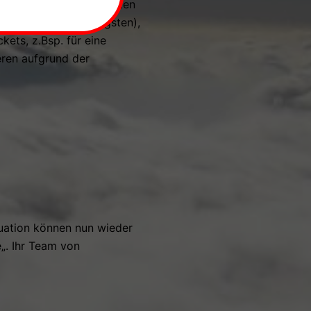
ch keine Passagierfahrten
spätestens nach Pfingsten),
kets, z.Bsp. für eine
ieren aufgrund der
uation können nun wieder
e„. Ihr Team von