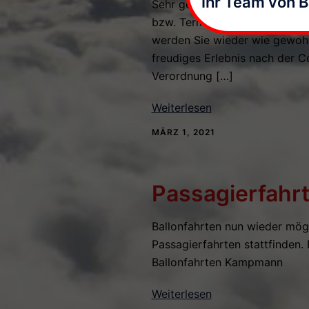
Ihr Team von 
Sehr geehrte Fahrgäste, aufgr
bzw. Terminreservierungen dur
werden Sie wieder wie gewohnt 
freudiges Erlebnis nach der Co
Verordnung […]
Weiterlesen
MÄRZ 1, 2021
Passagierfahrt
Ballonfahrten nun wieder mög
Passagierfahrten stattfinden. 
Ballonfahrten Kampmann
Weiterlesen