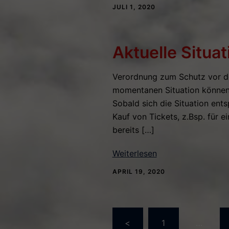
JULI 1, 2020
Aktuelle Situa
Verordnung zum Schutz vor de
momentanen Situation können w
Sobald sich die Situation ents
Kauf von Tickets, z.Bsp. für e
bereits […]
Weiterlesen
APRIL 19, 2020
Seitennumme
<
1
…