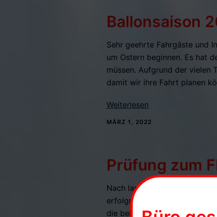
Ballonsaison 
Sehr geehrte Fahrgäste und In
um Ostern beginnen. Es hat d
müssen. Aufgrund der vielen Te
damit wir ihre Fahrt planen k
Weiterlesen
MÄRZ 1, 2022
Prüfung zum Fl
Nach langer Ausbildung, auch
erfolgreich die Prüfung zum Le
die bei uns in Ausbildung ge