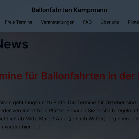
Ballonfahrten Kampmann
Freie Termine
Veranstaltungen
FAQ
Über uns
Pilot
News
rmine für Ballonfahrten in der
aison geht langsam zu Ende. Die Termine für Oktober sind be
der vereinzelt freie Plätze. Schauen Sie deshalb regelmäß
chtlich ab Mitte März / April (je nach Wetter) beginnen. T
 wieder hier […]